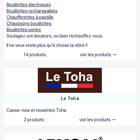
Bouillottes électriques
Bouillottes rechargeables
Chaufferettes à pastille
Chaussons bouillottes
Bouillottes perles
Soulagez vos douleurs, ou bien réchauffez-vous.
Il ne vous reste plus qu'à choisir la vôtre !!
14 produits
voir les produits
trending_flat
Le Toha
Casse-noix et noisettes Toha
2 produits
voir les produits
trending_flat