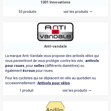
1001 Innovations
55 produits
voir les produits
trending_flat
Anti-vandale
La marque Anti-Vandale vous propose des antivols vélos qui
vous permettront de vous protéger contre les vols :
antivols
pour roues
, pour
selles
(différents diamètres) ou
également
écrous
pour roues.
Pour les cyclistes qui se déplacent en vélo au quotidien ou
occasionnellement :
Antivols pour vélos
.
1 produit
voir les produits
trending_flat