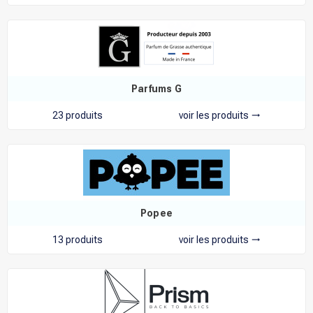
Parfums G
23 produits
voir les produits
trending_flat
Popee
13 produits
voir les produits
trending_flat