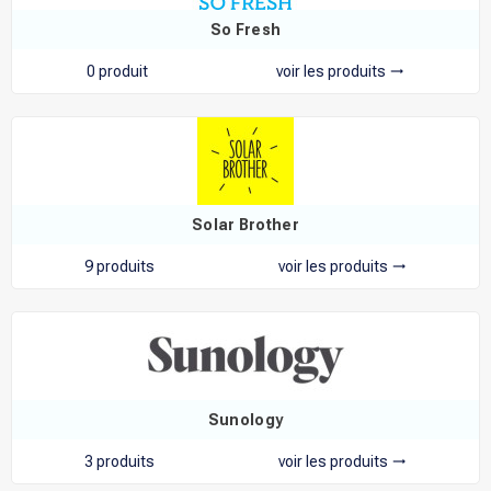
So Fresh
0 produit
voir les produits
trending_flat
Solar Brother
9 produits
voir les produits
trending_flat
Sunology
3 produits
voir les produits
trending_flat