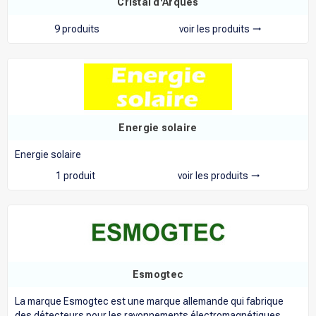
Cristal d'Arques
9 produits
voir les produits
trending_flat
Energie solaire
Energie solaire
1 produit
voir les produits
trending_flat
Esmogtec
La marque Esmogtec est une marque allemande qui fabrique
des détecteurs pour les rayonnements électromagnétiques.