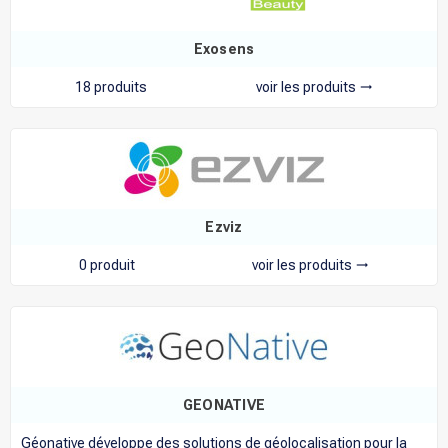
Exosens
18 produits
voir les produits
trending_flat
Ezviz
0 produit
voir les produits
trending_flat
GEONATIVE
Géonative développe des solutions de géolocalisation pour la