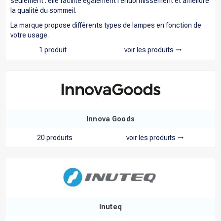
seulement : elle facilite également l'endormissement et améliore
la qualité du sommeil.
La marque propose différents types de lampes en fonction de
votre usage.
1 produit
voir les produits
trending_flat
Innova Goods
20 produits
voir les produits
trending_flat
Inuteq