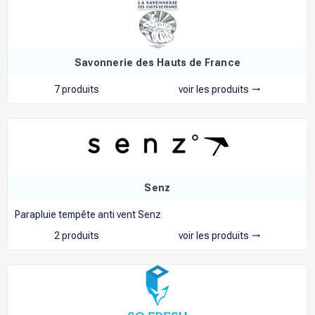
Savonnerie des Hauts de France
7 produits
voir les produits
trending_flat
Senz
Parapluie tempête anti vent Senz
2 produits
voir les produits
trending_flat