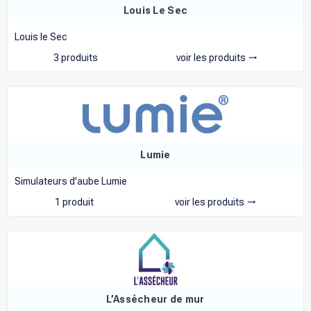
Louis Le Sec
Louis le Sec
3 produits
voir les produits
trending_flat
Lumie
Simulateurs d'aube Lumie
1 produit
voir les produits
trending_flat
L’Assécheur de mur