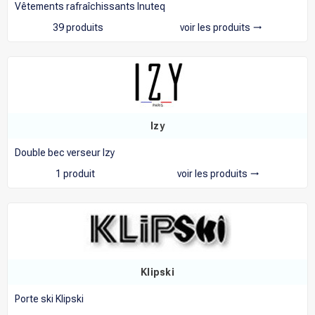
Vêtements rafraîchissants Inuteq
39 produits
voir les produits
trending_flat
Izy
Double bec verseur Izy
1 produit
voir les produits
trending_flat
Klipski
Porte ski Klipski