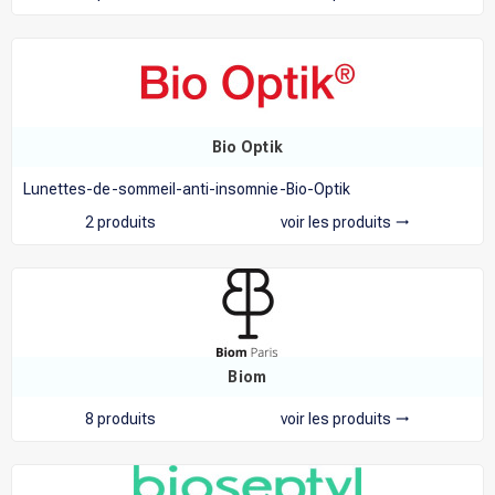
Bio Optik
Lunettes-de-sommeil-anti-insomnie-Bio-Optik
2 produits
voir les produits
trending_flat
Biom
8 produits
voir les produits
trending_flat