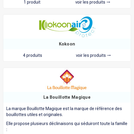
1 produit
voir les produits
trending_flat
Kokoon
4 produits
voir les produits
trending_flat
La Bouillotte Magique
La marque Bouillotte Magique est la marque de référence des
bouillottes utiles et originales.
Elle propose plusieurs déclinaisons qui séduiront toute la famille
: