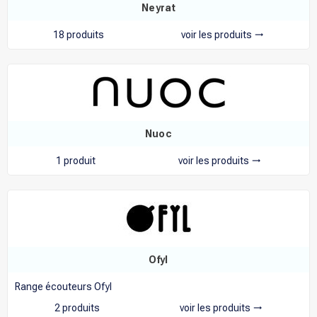
Neyrat
18 produits
voir les produits
trending_flat
Nuoc
1 produit
voir les produits
trending_flat
Ofyl
Range écouteurs Ofyl
2 produits
voir les produits
trending_flat