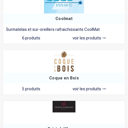
Coolmat
Surmatelas et sur-oreillers rafraichissants CoolMat
6 produits
voir les produits
trending_flat
Coque en Bois
5 produits
voir les produits
trending_flat