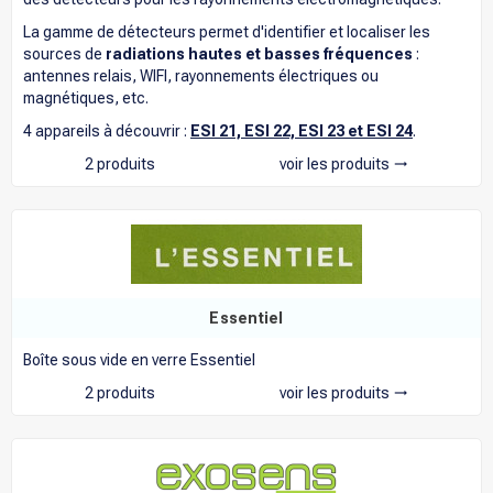
La gamme de détecteurs permet d'identifier et localiser les
sources de
radiations hautes et basses fréquences
:
antennes relais, WIFI, rayonnements électriques ou
magnétiques, etc.
4 appareils à découvrir :
ESI 21, ESI 22, ESI 23 et ESI 24
.
2 produits
voir les produits
trending_flat
Essentiel
Boîte sous vide en verre Essentiel
2 produits
voir les produits
trending_flat