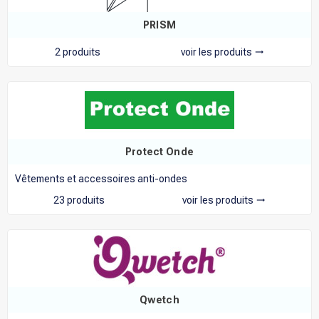
PRISM
2 produits
voir les produits
trending_flat
Protect Onde
Vêtements et accessoires anti-ondes
23 produits
voir les produits
trending_flat
Qwetch