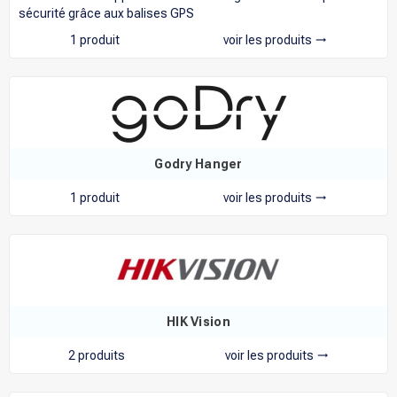
sécurité grâce aux balises GPS
1 produit
voir les produits
trending_flat
Godry Hanger
1 produit
voir les produits
trending_flat
HIK Vision
2 produits
voir les produits
trending_flat