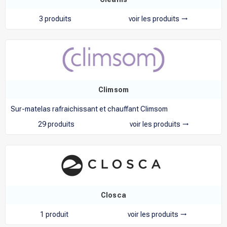
3 produits
voir les produits
trending_flat
Climsom
Sur-matelas rafraichissant et chauffant Climsom
29 produits
voir les produits
trending_flat
Closca
1 produit
voir les produits
trending_flat