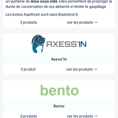
un système de
mise sous vide
. Elles permettent de prolonger la
durée de conservation de vos aliments et limiter le gaspillage.
Les boites Aspifresh sont sans Bisphénol A.
3 produits
voir les produits
trending_flat
Axess'In
0 produit
voir les produits
trending_flat
Bento
6 produits
voir les produits
trending_flat