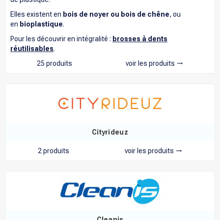
Elles existent en
bois de noyer ou bois de chêne
, ou
en
bioplastique
.
Pour les découvrir en intégralité :
brosses à dents
réutilisables
.
25 produits
voir les produits
trending_flat
Cityrideuz
2 produits
voir les produits
trending_flat
Cleanis