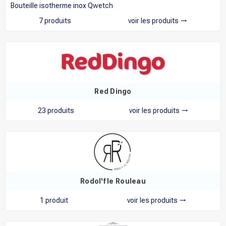
Bouteille isotherme inox Qwetch
7 produits
voir les produits
trending_flat
Red Dingo
23 produits
voir les produits
trending_flat
Rodol'f le Rouleau
1 produit
voir les produits
trending_flat