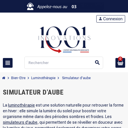
person
Connexion
0
view_headline
search
chevron_right
chevron_right
chevron_right
Bien-Etre
Luminothérapie
Simulateur d'aube
SIMULATEUR D'AUBE
La
luminothérapie
est une solution naturelle pour retrouver la forme
en hiver : elle simule la lumière du soleil pour booster votre
organisme même dans des périodes sombres et froides. Les
simulateurs d'aube
, qui permettent de se réveiller en douceur avec