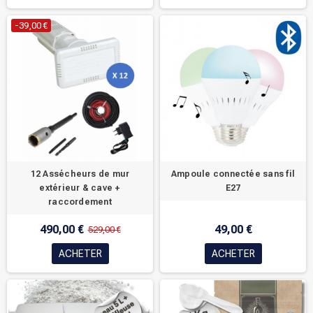
-39,00 €
12 Assécheurs de mur
Ampoule connectée sans fil
extérieur & cave +
E27
raccordement
490,00 €
49,00 €
529,00 €
ACHETER
ACHETER