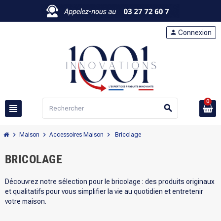
person
Connexion
0
view_headline
search
chevron_right
chevron_right
chevron_right
Maison
Accessoires Maison
Bricolage
BRICOLAGE
Découvrez notre sélection pour le bricolage : des produits originaux
et qualitatifs pour vous simplifier la vie au quotidien et entretenir
votre maison.