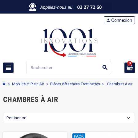
person
Connexion
0
view_headline
search
chevron_right
chevron_right
chevron_right
Mobilité et Plein Air
Piéces détachées Trottinettes
Chambres à air
CHAMBRES À AIR
Pertinence
PACK