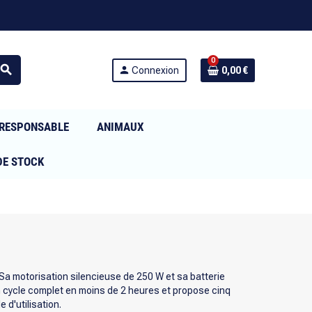
0
search
person
Connexion
0,00 €
RESPONSABLE
ANIMAUX
DE STOCK
a motorisation silencieuse de 250 W et sa batterie
 cycle complet en moins de 2 heures et propose cinq
d'utilisation.