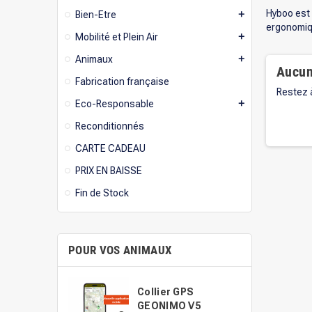
Hyboo est 
Bien-Etre
add
ergonomiqu
Mobilité et Plein Air
add
Animaux
add
Aucun
Fabrication française
Restez à
Eco-Responsable
add
Reconditionnés
CARTE CADEAU
PRIX EN BAISSE
Fin de Stock
POUR VOS ANIMAUX
Collier GPS
GEONIMO V5