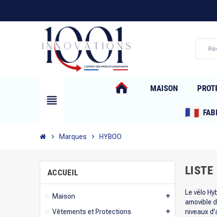
MAISON
PROT
view_headline
FAB
chevron_right
Marques
chevron_right
HYBOO
LISTE
ACCUEIL
Le vélo Hy
Maison
add
amovible d
Vêtements et Protections
niveaux d'
add