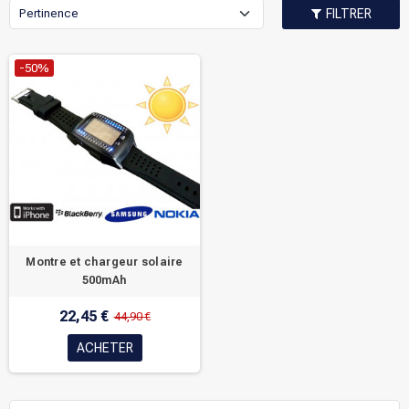
Pertinence
FILTRER
-50%
Montre et chargeur solaire
500mAh
22,45 €
44,90 €
ACHETER