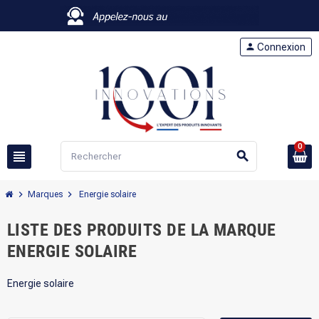
person
Connexion
0
view_headline
search
chevron_right
chevron_right
Marques
Energie solaire
LISTE DES PRODUITS DE LA MARQUE
ENERGIE SOLAIRE
Energie solaire