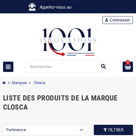
person
Connexion
0
view_headline
search
chevron_right
chevron_right
Marques
Closca
LISTE DES PRODUITS DE LA MARQUE
CLOSCA
Pertinence
FILTRER