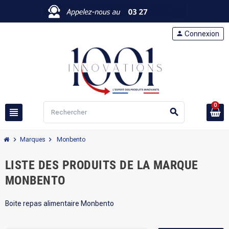
person
Connexion
0
view_headline
search
chevron_right
chevron_right
Marques
Monbento
LISTE DES PRODUITS DE LA MARQUE
MONBENTO
Boite repas alimentaire Monbento