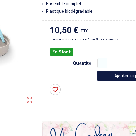
Ensemble complet
Plastique biodégradable
10,50 €
TTC
Livraison à domicile en 1 ou 3 jours ouvrés
En Stock
remove
Quantité
Ajouter au 
favorite_border
zoom_out_map