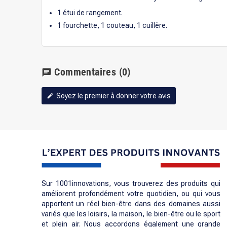
1 étui de rangement.
1 fourchette, 1 couteau, 1 cuillère.
Commentaires
(0)
chat
Soyez le premier à donner votre avis
edit
Sur 1001innovations, vous trouverez des produits qui
améliorent profondément votre quotidien, ou qui vous
apportent un réel bien-être dans des domaines aussi
variés que les loisirs, la maison, le bien-être ou le sport
et plein air. Nous accordons également une grande