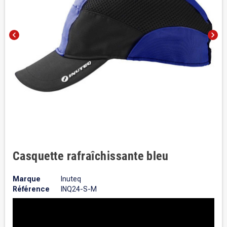
chevron_left
chevron_right
Casquette rafraîchissante bleu
Marque
Inuteq
Référence
INQ24-S-M