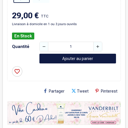
29,00 €
TTC
Livraison à domicile en 1 ou 3 jours ouvrés
En Stock
remove
add
Quantité
Ajouter au panier
favorite_border
Partager
Tweet
Pinterest