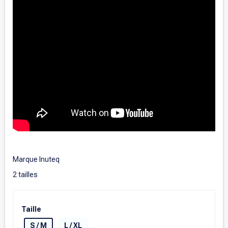
.
Marque Inuteq
2 tailles
Taille
S / M
L / XL