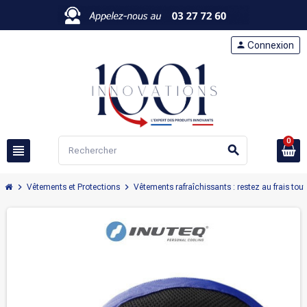
person
Connexion
0
view_headline
search
chevron_right
chevron_right
Vêtements et Protections
Vêtements rafraîchissants : restez au frais tout 