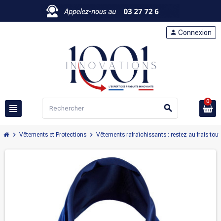
person
Connexion
0
view_headline
search
chevron_right
chevron_right
Vêtements et Protections
Vêtements rafraîchissants : restez au frais tout 