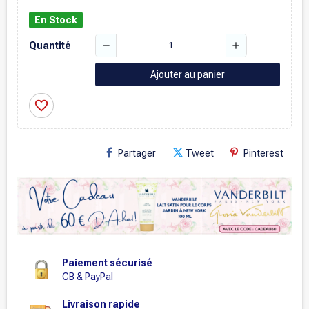
En Stock
remove
add
Quantité
Ajouter au panier
favorite_border
Partager
Tweet
Pinterest
Paiement sécurisé
CB & PayPal
Livraison rapide