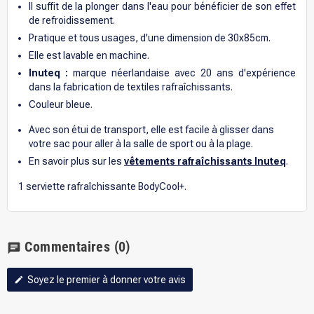
Il suffit de la plonger dans l'eau pour bénéficier de son effet
de refroidissement.
Pratique et tous usages, d'une dimension de 30x85cm.
Elle est lavable en machine.
Inuteq :
marque néerlandaise avec 20 ans d'expérience
dans la fabrication de textiles rafraîchissants.
Couleur bleue.
Avec son étui de transport, elle est facile à glisser dans
votre sac pour aller à la salle de sport ou à la plage.
En savoir plus sur les
vêtements rafraîchissants Inuteq
.
1 serviette rafraîchissante BodyCool+.
Commentaires
(0)
chat
Soyez le premier à donner votre avis
edit