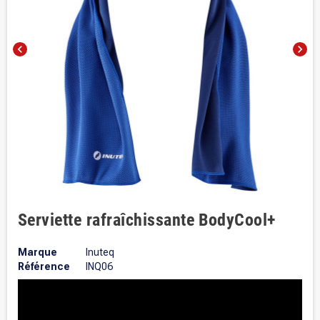
chevron_left
chevron_right
Serviette rafraîchissante BodyCool+
Marque
Inuteq
Référence
INQ06