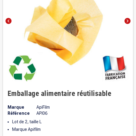
chevron_left
chevron_right
Emballage alimentaire réutilisable
Marque
ApiFilm
Référence
API06
Lot de 2, taille L
Marque Apifilm