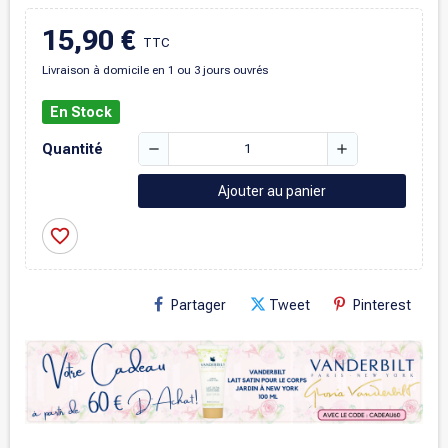
15,90 €
TTC
Livraison à domicile en 1 ou 3 jours ouvrés
En Stock
remove
add
Quantité
Ajouter au panier
favorite_border
Partager
Tweet
Pinterest