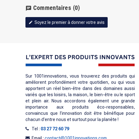
Commentaires
(0)
chat
Soyez le premier à donner votre avis
edit
Sur 1001innovations, vous trouverez des produits qui
améliorent profondément votre quotidien, ou qui vous
apportent un réel bien-être dans des domaines aussi
variés que les loisirs, la maison, le bien-être ou le sport
et plein air. Nous accordons également une grande
importance aux produits éco-responsables,
convaincus que l’innovation doit être bénéfique pour
chacun d’entre nous et surtout pour la planète !
Tel :
03 27 72 60 79
Email :
contact@1001innovations.com