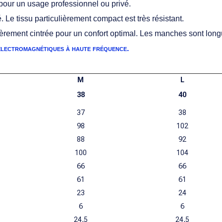
pour un usage professionnel ou privé.
é. Le tissu particulièrement compact est très résistant.
gèrement cintrée pour un confort optimal. Les manches sont longu
électromagnétiques à haute fréquence.
M
L
38
40
37
38
98
102
88
92
100
104
66
66
61
61
23
24
6
6
24,5
24,5