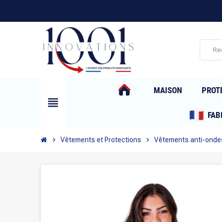
MAISON
PROT
view_headline
FAB
chevron_right
Vêtements et Protections
chevron_right
Vêtements anti-onde