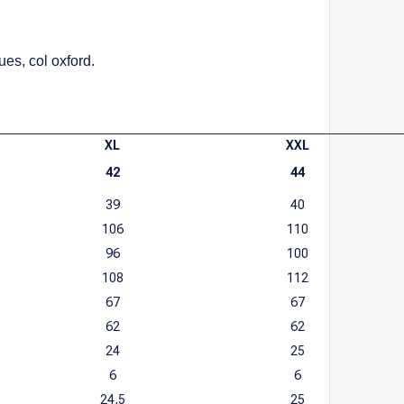
es, col oxford.
XL
XXL
42
44
39
40
106
110
96
100
108
112
67
67
62
62
24
25
6
6
24,5
25