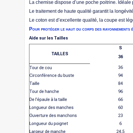
La chemise dispose d’une poche poitrine. Idéale 
Le traitement de haute qualité garantit la longévit
Le coton est d’excellente qualité, la coupe est lé
Pour protéger le haut du corps des rayonnements 
Aide sur les Tailles
S
TAILLES
36
36
Tour de cou
Circonférence du buste
94
Taille
84
Tour de hanche
96
De l’épaule à la taille
66
Longueur des manches
60
Ouverture des manchons
23
Longueur du poignet
6
Largeur de manche
24,5