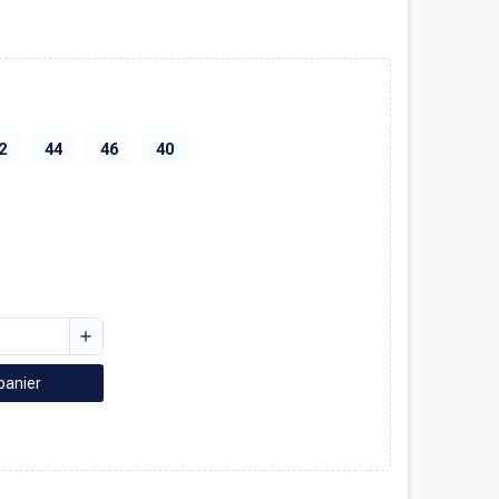
2
44
46
40
add
panier