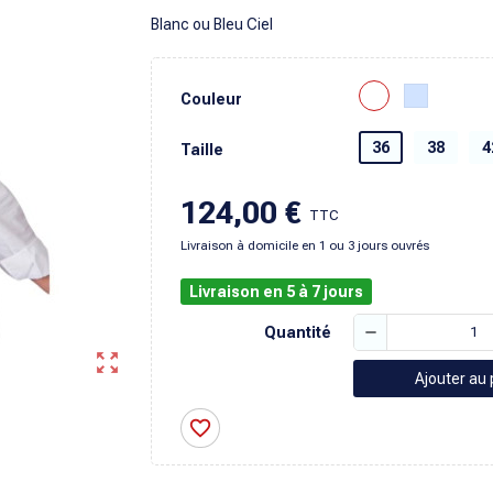
Blanc ou Bleu Ciel
Couleur
36
38
4
Taille
124,00 €
TTC
Livraison à domicile en 1 ou 3 jours ouvrés
Livraison en 5 à 7 jours
remove
Quantité
zoom_out_map
Ajouter au 
favorite_border