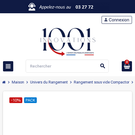
person
Connexion
0
view_headline
search
chevron_right
chevron_right
chevron_right
chevron_right
Maison
Univers du Rangement
Rangement sous vide Compactor
-10%
PACK