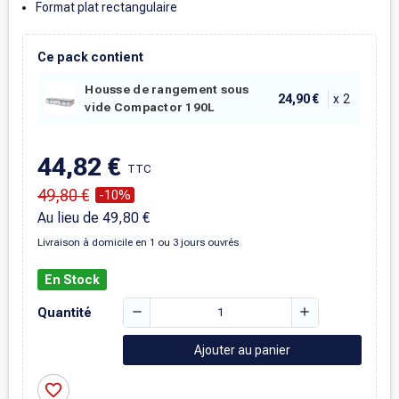
Format plat rectangulaire
Ce pack contient
Housse de rangement sous
24,90 €
x
2
vide Compactor 190L
44,82 €
TTC
49,80 €
-10%
Au lieu de 49,80 €
Livraison à domicile en 1 ou 3 jours ouvrés
En Stock
remove
add
Quantité
Ajouter au panier
favorite_border