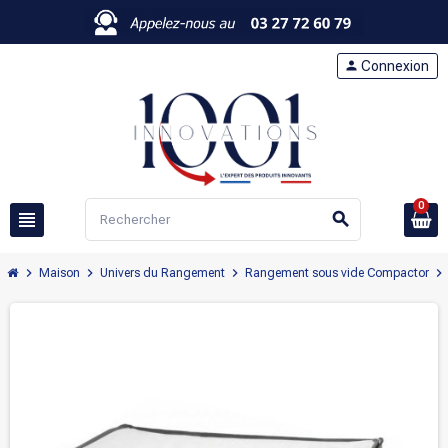
person
Connexion
0
view_headline
search
chevron_right
chevron_right
chevron_right
chevron_right
Maison
Univers du Rangement
Rangement sous vide Compactor