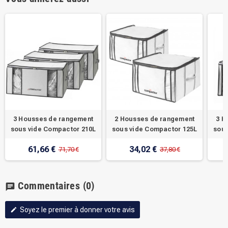
3 Housses de rangement
2 Housses de rangement
3 H
sous vide Compactor 210L
sous vide Compactor 125L
sous
61,66 €
34,02 €
71,70 €
37,80 €
Commentaires
(0)
chat
Soyez le premier à donner votre avis
edit