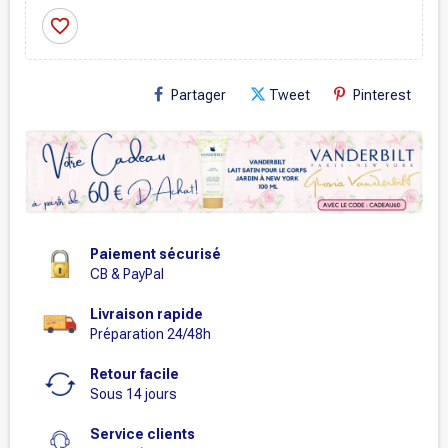
favorite_border
Partager
Tweet
Pinterest
Paiement sécurisé
CB & PayPal
Livraison rapide
Préparation 24/48h
Retour facile
Sous 14 jours
Service clients