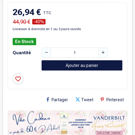
26,94 €
TTC
44,90 €
-40%
Livraison à domicile en 1 ou 3 jours ouvrés
En Stock
remove
add
Quantité
Ajouter au panier
favorite_border
Partager
Tweet
Pinterest