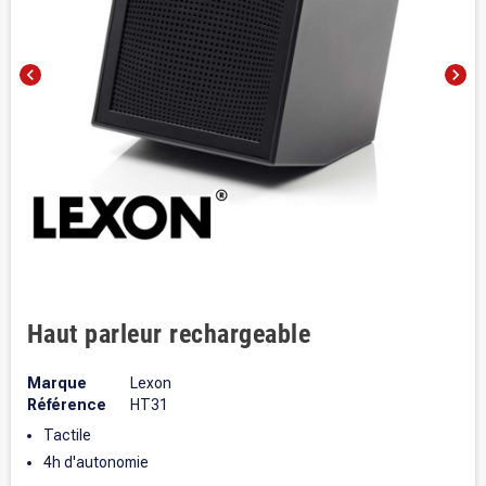
chevron_left
chevron_right
Haut parleur rechargeable
Marque
Lexon
Référence
HT31
Tactile
4h d'autonomie