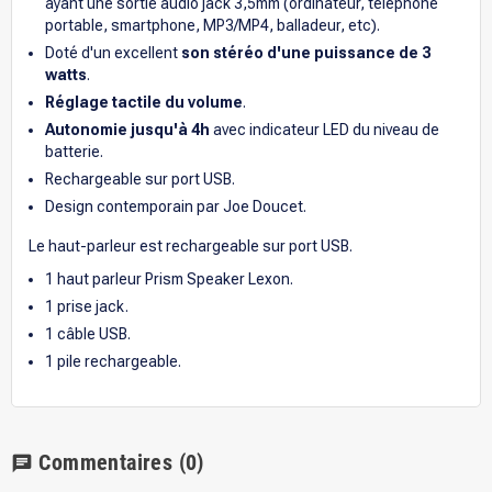
ayant une sortie audio jack 3,5mm (ordinateur, téléphone
portable, smartphone, MP3/MP4, balladeur, etc).
Doté d'un excellent
son stéréo d'une puissance de
3
watts
.
Réglage tactile du volume
.
Autonomie jusqu'à 4h
avec indicateur LED du niveau de
batterie.
Rechargeable sur port USB.
Design
contemporain par Joe Doucet.
Le haut-parleur est rechargeable sur port USB.
1 haut parleur Prism Speaker Lexon.
1 prise jack.
1 câble USB.
1 pile rechargeable.
Commentaires
(0)
chat