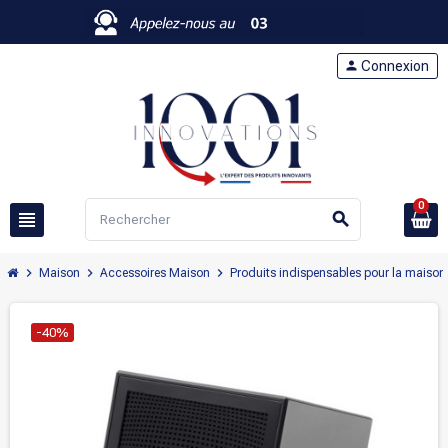
person
Connexion
0
view_headline
search
chevron_right
chevron_right
chevron_right
Maison
Accessoires Maison
Produits indispensables pour la maison
-40%