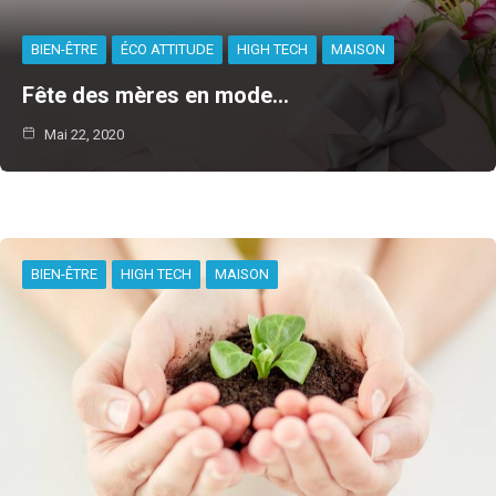
BIEN-ÊTRE
ÉCO ATTITUDE
HIGH TECH
MAISON
Fête des mères en mode…
Mai 22, 2020
BIEN-ÊTRE
HIGH TECH
MAISON