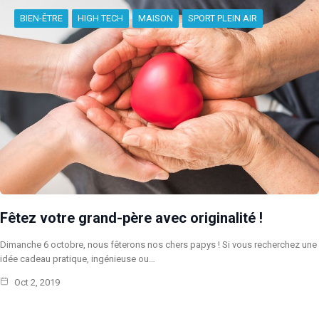
BIEN-ÊTRE
HIGH TECH
MAISON
SPORT PLEIN AIR
Fêtez votre grand-père avec originalité !
Dimanche 6 octobre, nous fêterons nos chers papys ! Si vous recherchez une
idée cadeau pratique, ingénieuse ou…
Oct 2, 2019