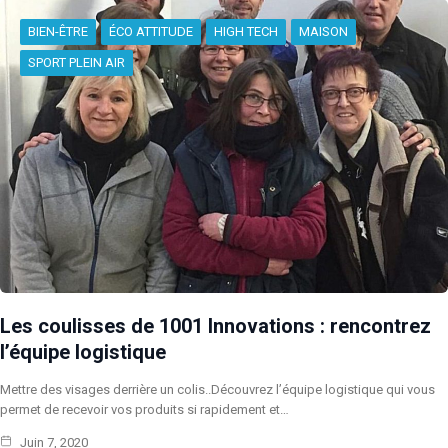
BIEN-ÊTRE
ÉCO ATTITUDE
HIGH TECH
MAISON
SPORT PLEIN AIR
Les coulisses de 1001 Innovations : rencontrez
l’équipe logistique
Mettre des visages derrière un colis..Découvrez l’équipe logistique qui vous
permet de recevoir vos produits si rapidement et…
Juin 7, 2020