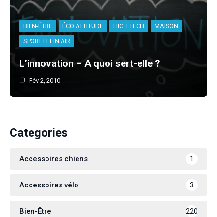
BIEN-ÊTRE
ÉCO ATTITUDE
HIGH TECH
MAISON
SPORT PLEIN AIR
L’innovation – A quoi sert-elle ?
Fév 2, 2010
Categories
Accessoires chiens
1
Accessoires vélo
3
Bien-Être
220