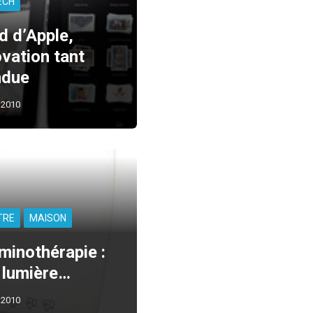
ECH
d d’Apple,
ovation tant
ndue
 2010
TRE
MAISON
minothérapie :
a lumière…
 2010