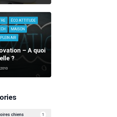
TRE
ÉCO ATTITUDE
ECH
MAISON
PLEIN AIR
ovation – A quoi
elle ?
 2010
ories
oires chiens
1