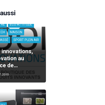
 aussi
TRE
ÉCO ATTITUDE
ECH
MAISON
LASSÉ
SPORT PLEIN AIR
 innovations,
ovation au
ice de…
, 2010