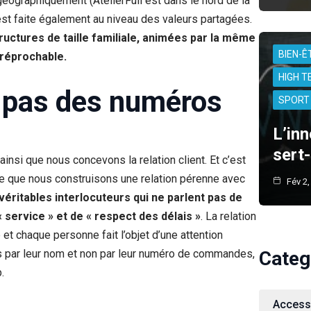
éographiquement (AtelierFull est dans le nord de la
’est faite également au niveau des valeurs partagées.
ctures de taille familiale, animées par la même
BIEN-Ê
rréprochable.
HIGH T
, pas des numéros
SPORT 
L’inn
sert-
ainsi que nous concevons la relation client. Et c’est
e que nous construisons une relation pérenne avec
Fév 2,
éritables interlocuteurs qui ne parlent pas de
« service » et de « respect des délais »
. La relation
e et chaque personne fait l’objet d’une attention
és par leur nom et non par leur numéro de commandes,
Categ
.
Access