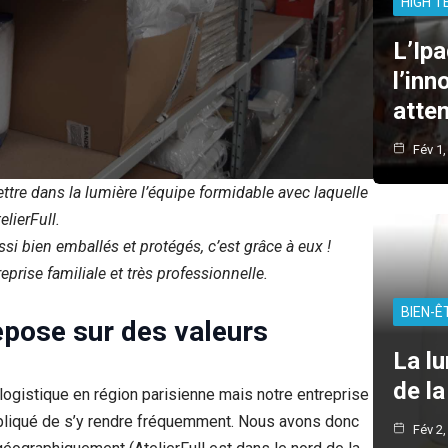
HIGH T
L’Ipa
l’inn
atte
Fév 1,
ttre dans la lumière l’équipe formidable avec laquelle
elierFull.
ussi bien emballés et protégés, c’est grâce à eux !
prise familiale et très professionnelle.
BIEN-Ê
epose sur des valeurs
La lu
de l
logistique en région parisienne mais notre entreprise
ompliqué de s’y rendre fréquemment. Nous avons donc
Fév 2,