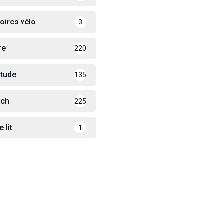
oires vélo
3
re
220
itude
135
ech
225
 lit
1