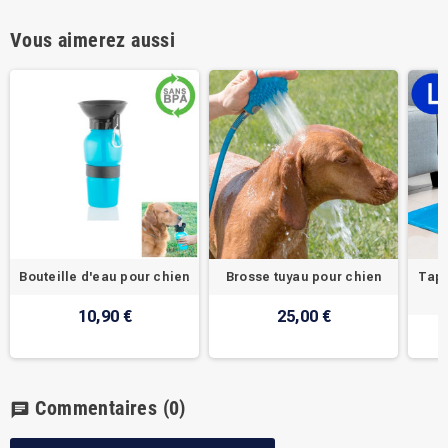
Vous aimerez aussi
Bouteille d'eau pour chien
Brosse tuyau pour chien
Tapi
10,90 €
25,00 €
Commentaires
(0)
chat