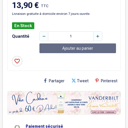
13,90 €
TTC
Livraison gratuite à domicile environ 7 jours ouvrés
En Stock
remove
add
Quantité
Ajouter au panier
favorite_border
Partager
Tweet
Pinterest
Paiement sécurisé