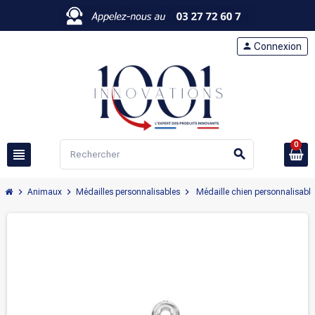
person
Connexion
0
view_headline
search
chevron_right
chevron_right
chevron_right
Animaux
Médailles personnalisables
Médaille chien personnalisable 