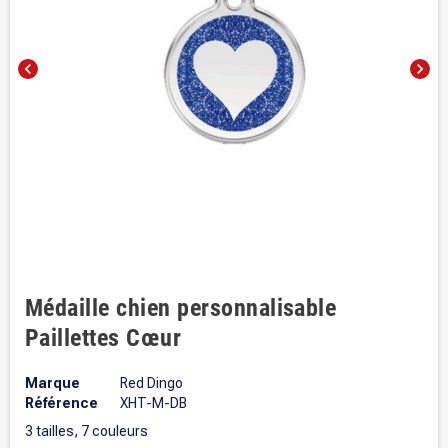
chevron_left
chevron_right
Médaille chien personnalisable
Paillettes Cœur
Marque
Red Dingo
Référence
XHT-M-DB
3 tailles, 7 couleurs