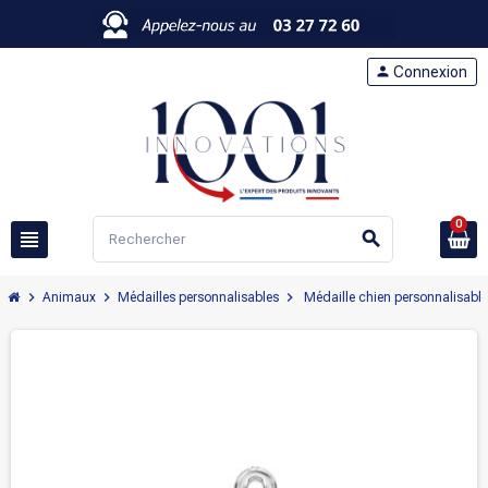
person
Connexion
0
view_headline
search
chevron_right
chevron_right
chevron_right
Animaux
Médailles personnalisables
Médaille chien personnalisable