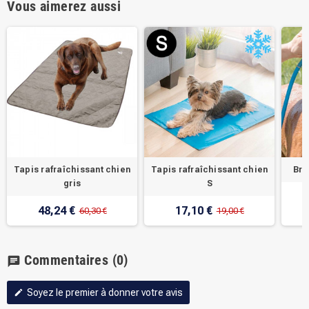
Vous aimerez aussi
Tapis rafraîchissant chien
Tapis rafraîchissant chien
Bro
gris
S
48,24 €
17,10 €
60,30 €
19,00 €
Commentaires
(0)
chat
Soyez le premier à donner votre avis
edit