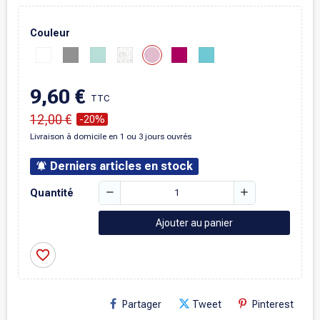
Couleur
9,60 €
TTC
12,00 €
-20%
Livraison à domicile en 1 ou 3 jours ouvrés
Derniers articles en stock
notifications_active
remove
add
Quantité
Ajouter au panier
favorite_border
Partager
Tweet
Pinterest