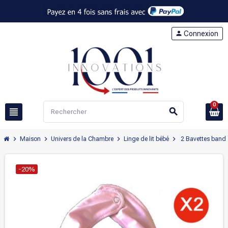
person
Connexion
0
view_headline
search
chevron_right
chevron_right
chevron_right
chevron_right
Maison
Univers de la Chambre
Linge de lit bébé
2 Bavettes banda
-20%