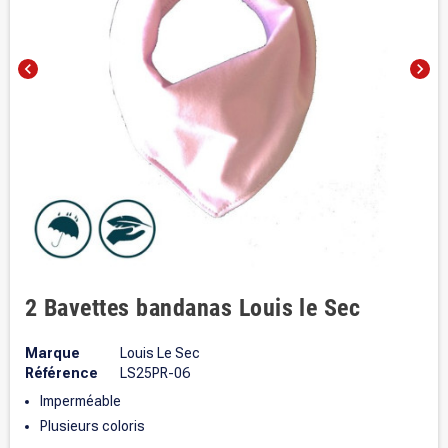
chevron_left
chevron_right
2 Bavettes bandanas Louis le Sec
Marque
Louis Le Sec
Référence
LS25PR-06
Imperméable
Plusieurs coloris