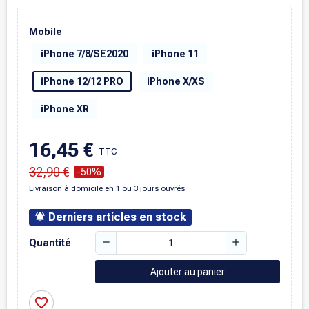
Mobile
iPhone 7/8/SE2020
iPhone 11
iPhone 12/12 PRO
iPhone X/XS
iPhone XR
16,45 €
TTC
32,90 €
-50%
Livraison à domicile en 1 ou 3 jours ouvrés
Derniers articles en stock
notifications_active
remove
add
Quantité
Ajouter au panier
favorite_border