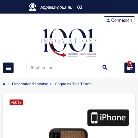
person
Connexion
0
view_headline
search
chevron_right
chevron_right
Fabrication française
Coque en Bois Triade
-50%