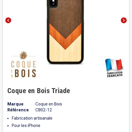
chevron_left
chevron_right
Coque en Bois Triade
Marque
Coque en Bois
Référence
CB02-12
Fabrication artisanale
Pour les iPhone