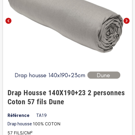
chevron_left
chevron_right
Drap Housse 140X190+23 2 personnes
Coton 57 fils Dune
Référence
TA19
100% COTON
Drap housse
57 FILS/CM²