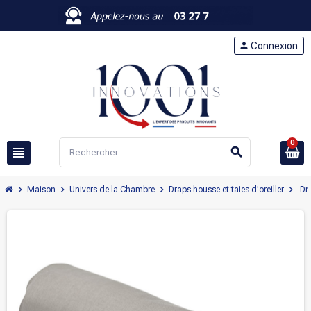
person
Connexion
0
view_headline
search
chevron_right
chevron_right
chevron_right
chevron_right
Maison
Univers de la Chambre
Draps housse et taies d'oreiller
Dr