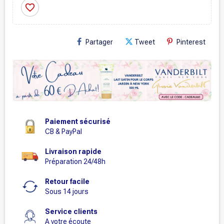
favorite_border
Partager
Tweet
Pinterest
Paiement sécurisé
CB & PayPal
Livraison rapide
Préparation 24/48h
Retour facile
Sous 14 jours
Service clients
A votre écoute