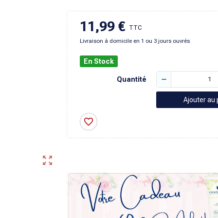
11,99 €
TTC
Livraison à domicile en 1 ou 3 jours ouvrés
En Stock
remove
Quantité
Ajouter au 
favorite_border
zoom_out_map