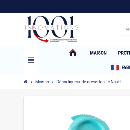
MAISON
PROT
view_headline
FAB
chevron_right
Maison
chevron_right
Décortiqueur de crevettes Le Nautil