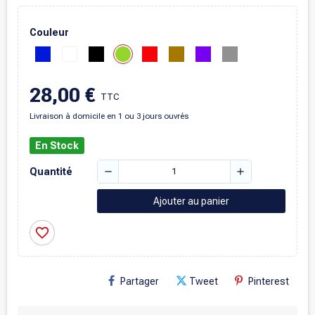
Couleur
28,00 €
TTC
Livraison à domicile en 1 ou 3 jours ouvrés
En Stock
remove
add
Quantité
Ajouter au panier
favorite_border
Partager
Tweet
Pinterest