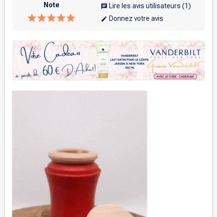
Note
Lire les avis utilisateurs
(1)
chat
Donnez votre avis
edit