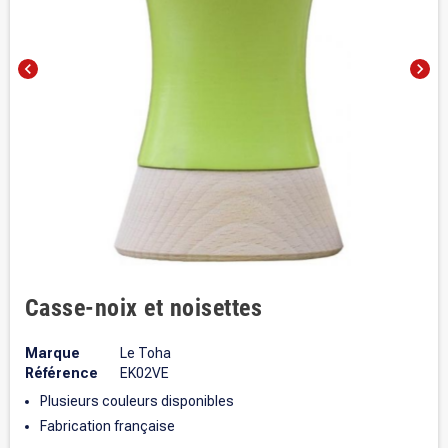
chevron_left
chevron_right
Casse-noix et noisettes
Marque
Le Toha
Référence
EK02VE
Plusieurs couleurs disponibles
Fabrication française