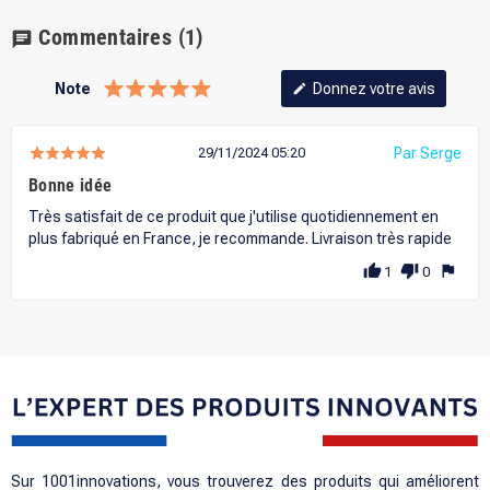
Commentaires
(1)
chat
Note
Donnez votre avis
edit
Par Serge
29/11/2024 05:20
Bonne idée
Très satisfait de ce produit que j'utilise quotidiennement en
plus fabriqué en France, je recommande. Livraison très rapide
thumb_up
thumb_down
flag
1
0
Sur 1001innovations, vous trouverez des produits qui améliorent