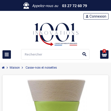
person
Connexion
0
view_headline
search
chevron_right
chevron_right
Maison
Casse-noix et noisettes