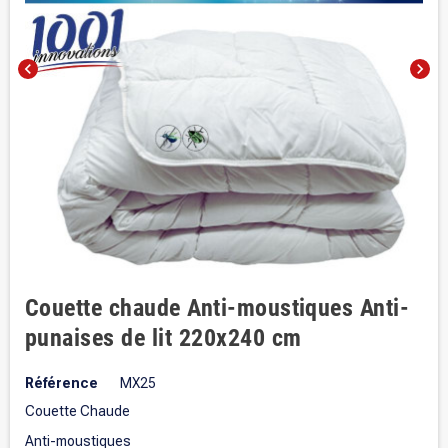
chevron_left
chevron_right
Couette chaude Anti-moustiques Anti-
punaises de lit 220x240 cm
Référence
MX25
Couette Chaude
Anti-moustiques