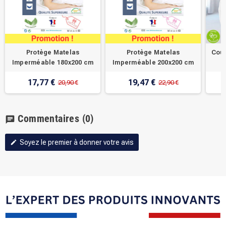
Protège Matelas
Protège Matelas
Coue
Imperméable 180x200 cm
Imperméable 200x200 cm
17,77 €
19,47 €
20,90 €
22,90 €
Commentaires
(0)
chat
Soyez le premier à donner votre avis
edit