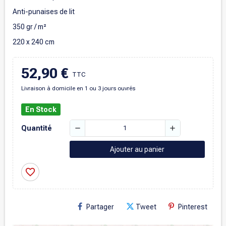
Anti-punaises de lit
350 gr / m²
220 x 240 cm
52,90 €
TTC
Livraison à domicile en 1 ou 3 jours ouvrés
En Stock
remove
add
Quantité
Ajouter au panier
favorite_border
Partager
Tweet
Pinterest