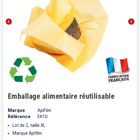
chevron_left
chevron_right
Emballage alimentaire réutilisable
Marque
ApiFilm
Référence
EK10
Lot de 2, taille XL
Marque Apifilm