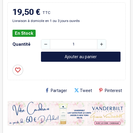
19,50 €
TTC
Livraison à domicile en 1 ou 3 jours ouvrés
En Stock
remove
add
Quantité
Ajouter au panier
favorite_border
Partager
Tweet
Pinterest