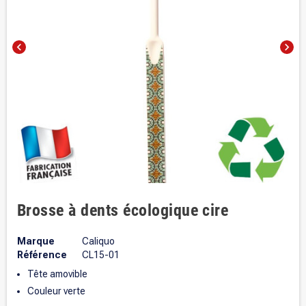
chevron_left
chevron_right
Brosse à dents écologique cire
Marque
Caliquo
Référence
CL15-01
Tête amovible
Couleur verte