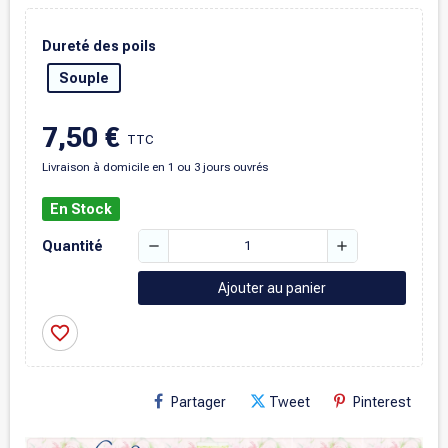
Dureté des poils
Souple
7,50 €
TTC
Livraison à domicile en 1 ou 3 jours ouvrés
En Stock
remove
add
Quantité
Ajouter au panier
favorite_border
Partager
Tweet
Pinterest