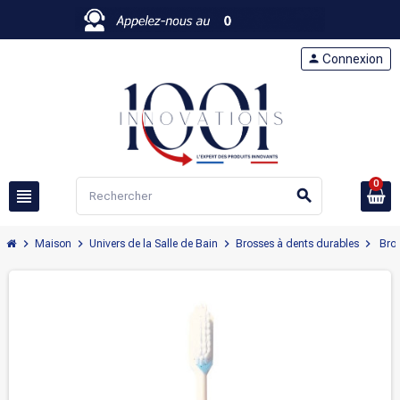
person
Connexion
0
view_headline
search
chevron_right
chevron_right
chevron_right
chevron_right
Maison
Univers de la Salle de Bain
Brosses à dents durables
Bros