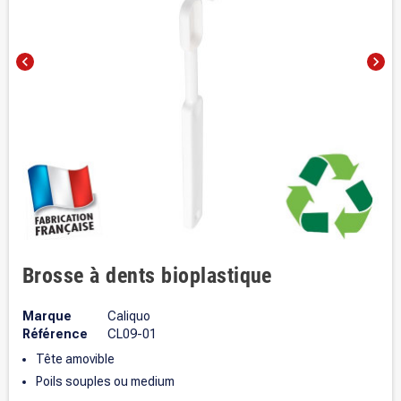
chevron_left
chevron_right
Brosse à dents bioplastique
Marque
Caliquo
Référence
CL09-01
Tête amovible
Poils souples ou medium