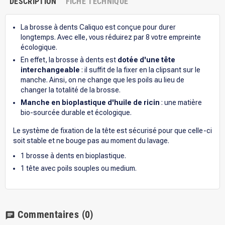
DESCRIPTION
FICHE TECHNIQUE
La brosse à dents Caliquo est conçue pour durer
longtemps. Avec elle, vous réduirez par 8 votre empreinte
écologique.
En effet, la brosse à dents est
dotée d'une tête
interchangeable
: il suffit de la fixer en la clipsant sur le
manche. Ainsi, on ne change que les poils au lieu de
changer la totalité de la brosse.
Manche en bioplastique d'huile de ricin
:
une matière
bio-sourcée durable et écologique.
Le système de fixation de la tête est sécurisé pour que celle-ci
soit stable et ne bouge pas au moment du lavage.
1 brosse à dents en bioplastique.
1 tête avec poils souples ou medium.
Commentaires
(0)
chat