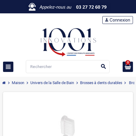
person
Connexion
0
view_headline
search
chevron_right
chevron_right
chevron_right
chevron_right
Maison
Univers de la Salle de Bain
Brosses à dents durables
Bros