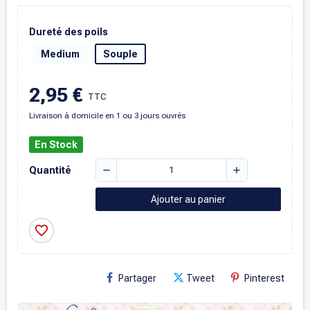
Dureté des poils
Medium
Souple
2,95 €
TTC
Livraison à domicile en 1 ou 3 jours ouvrés
En Stock
remove
add
Quantité
Ajouter au panier
favorite_border
Partager
Tweet
Pinterest