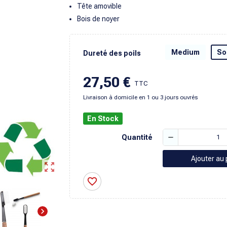
Tête amovible
Bois de noyer
Medium
So
Dureté des poils
27,50 €
TTC
Livraison à domicile en 1 ou 3 jours ouvrés
En Stock
remove
Quantité
Ajouter au 
zoom_out_map
favorite_border
chevron_right