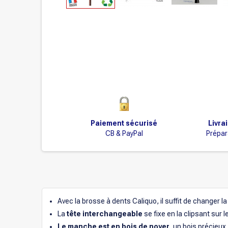
Paiement sécurisé
Livra
CB & PayPal
Prépar
Avec la brosse à dents Caliquo, il suffit de changer la
La
tête interchangeable
se fixe en la clipsant sur 
Le manche est en bois de noyer
, un bois précieux