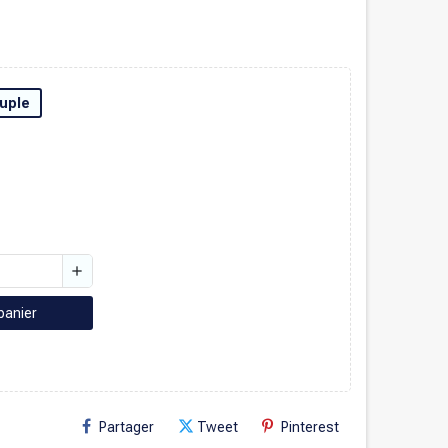
uple
add
panier
Partager
Tweet
Pinterest