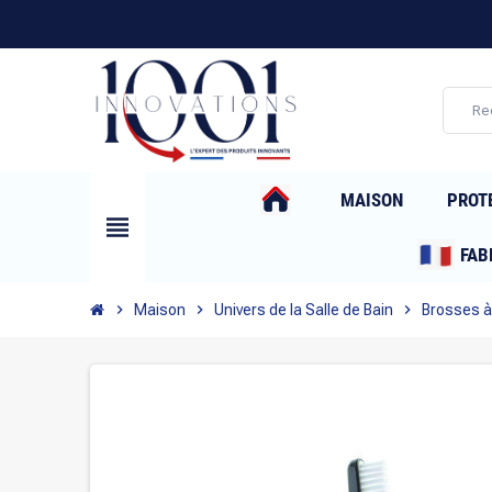
MAISON
PROT
view_headline
FAB
chevron_right
Maison
chevron_right
Univers de la Salle de Bain
chevron_right
Brosses à