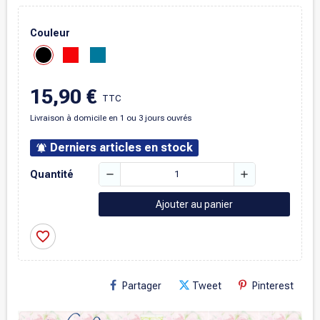
Couleur
15,90 €
TTC
Livraison à domicile en 1 ou 3 jours ouvrés
Derniers articles en stock
notifications_active
remove
add
Quantité
Ajouter au panier
favorite_border
Partager
Tweet
Pinterest