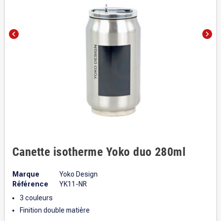
chevron_left
chevron_right
Canette isotherme Yoko duo 280ml
Marque
Yoko Design
Référence
YK11-NR
3 couleurs
Finition double matière