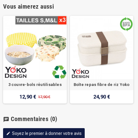
Vous aimerez aussi
3 couvre-bols réutilisables
Boîte repas fibre de riz Yoko
12,90 €
24,90 €
17,90 €
Commentaires
(0)
chat
Soyez le premier à donner votre avis
edit