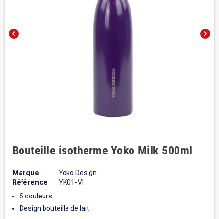
chevron_left
chevron_right
Bouteille isotherme Yoko Milk 500ml
Marque
Yoko Design
Référence
YK01-VI
5 couleurs
Design bouteille de lait