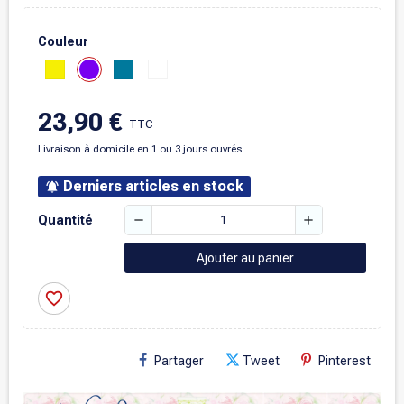
Couleur
23,90 €
TTC
Livraison à domicile en 1 ou 3 jours ouvrés
Derniers articles en stock
notifications_active
remove
add
Quantité
Ajouter au panier
favorite_border
Partager
Tweet
Pinterest