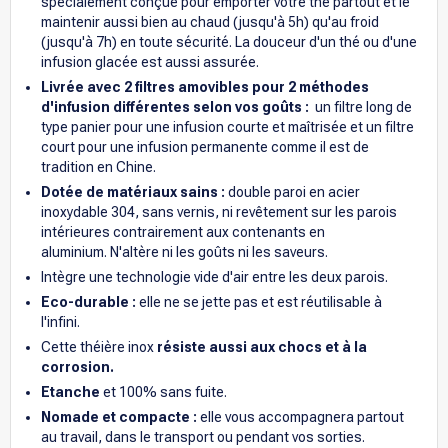
spécialement conçue pour emporter votre thé partout et le
maintenir aussi bien au chaud (jusqu'à 5h) qu'au froid
(jusqu'à 7h) en toute sécurité. La douceur d'un thé ou d'une
infusion glacée est aussi assurée.
Livrée avec 2 filtres amovibles pour 2 méthodes
d'infusion différentes
selon vos goûts :
un filtre long de
type panier pour une infusion courte et maîtrisée et un filtre
court pour une infusion permanente comme il est de
tradition en Chine.
Dotée de matériaux sains :
double paroi en acier
inoxydable 304, sans vernis, ni revêtement sur les parois
intérieures contrairement aux contenants en
aluminium. N'altère ni les goûts ni les saveurs.
Intègre une technologie vide d'air entre les deux parois.
Eco-durable :
elle ne se jette pas et est réutilisable à
l'infini.
Cette théière inox
résiste aussi aux chocs et à la
corrosion.
Etanche
et 100% sans fuite.
Nomade et compacte :
elle vous accompagnera partout
au travail, dans le transport ou pendant vos sorties.