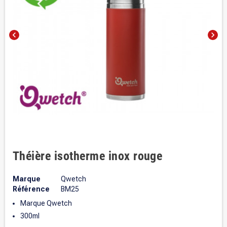
chevron_left
chevron_right
Théière isotherme inox rouge
Marque
Qwetch
Référence
BM25
Marque Qwetch
300ml