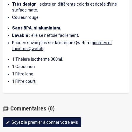
Très design :
existe en différents coloris et dotée d'une
surface mate.
Couleur rouge.
Sans BPA, ni
aluminium
.
Lavable :
elle se nettoie facilement.
Pour en savoir plus sur la marque Qwetch :
gourdes et
théières Qwetch
.
1 Théière isotherme 300ml.
1 Capuchon.
1 Filtre long.
1 Filtre court.
Commentaires
(0)
chat
Soyez le premier à donner votre avis
edit