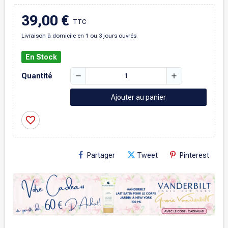
39,00 €
TTC
Livraison à domicile en 1 ou 3 jours ouvrés
En Stock
remove
add
Quantité
Ajouter au panier
favorite_border
Partager
Tweet
Pinterest