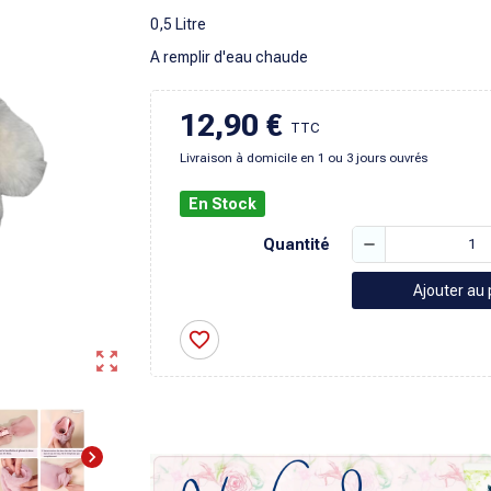
0,5 Litre
A remplir d'eau chaude
12,90 €
TTC
Livraison à domicile en 1 ou 3 jours ouvrés
En Stock
remove
Quantité
Ajouter au 
favorite_border
zoom_out_map
chevron_right