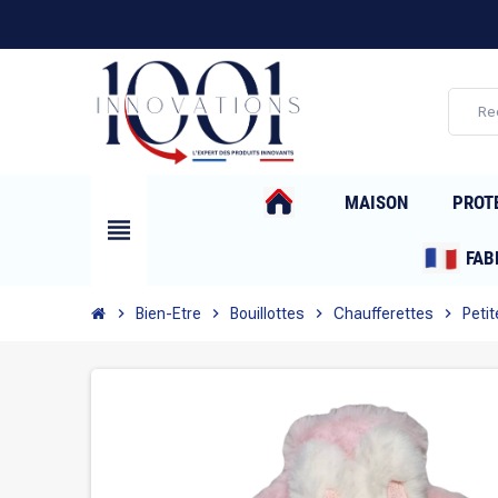
MAISON
PROT
view_headline
FAB
chevron_right
Bien-Etre
chevron_right
Bouillottes
chevron_right
Chaufferettes
chevron_right
Petit