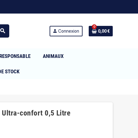
0
search
person
Connexion
0,00 €
RESPONSABLE
ANIMAUX
DE STOCK
 Ultra-confort 0,5 Litre