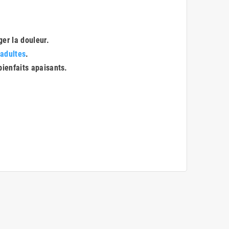
ger la douleur.
 adultes
.
 bienfaits apaisants.