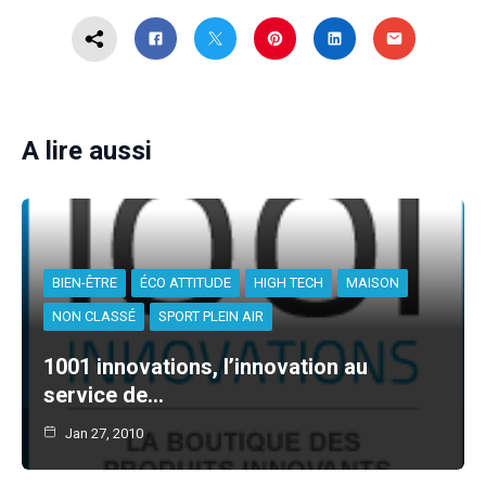
A lire aussi
BIEN-ÊTRE
ÉCO ATTITUDE
HIGH TECH
MAISON
NON CLASSÉ
SPORT PLEIN AIR
1001 innovations, l’innovation au
service de…
Jan 27, 2010